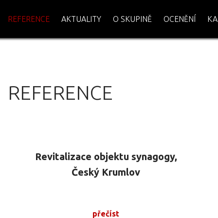
REFERENCE
AKTUALITY
O SKUPINĚ
OCENĚNÍ
KA
REFERENCE
Revitalizace objektu synagogy,
Český Krumlov
přečíst