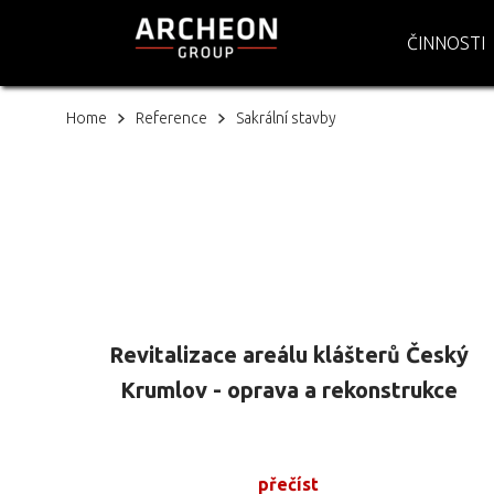
ČINNOSTI
Home
Reference
Sakrální stavby
Revitalizace areálu klášterů Český
Krumlov - oprava a rekonstrukce
areálu bývalého kláštera minoritů
přečíst